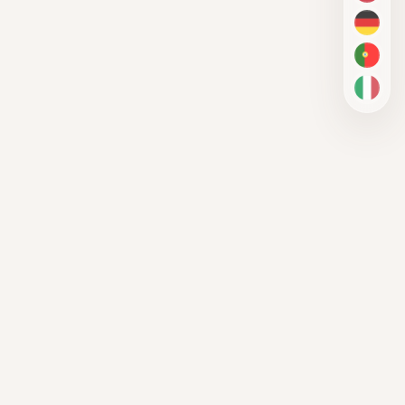
DE
PT-BR
IT