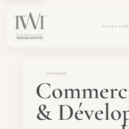
ACCUEIL
CARR
CATÉGORIE
Commercia
& Dévelo