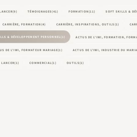
 LANCER
(9)
TÉMOIGNAGES
(41)
FORMATION
(11)
SOFT SKILLS & D
CARRIÈRE, FORMATION
(4)
CARRIÈRE, INSPIRATIONS, OUTILS
(1)
CAR
ILLS & DÉVELOPPEMENT PERSONNEL
(1)
ACTUS DE L'IWI, FORMATION, FOR
US DE L'IWI, FORMATEUR MARIAGE
(1)
ACTUS DE L'IWI, INDUSTRIE DU MARI
 LANCER
(1)
COMMERCIAL
(1)
OUTILS
(1)