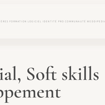
IÈRES
FORMATION
LOGICIEL
IDENTITÉ PRO
COMMUNAUTÉ
WEDDIPEDI
l, Soft skills
ppement