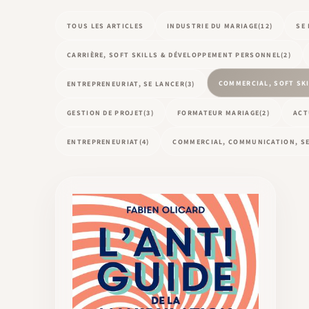
TOUS LES ARTICLES
INDUSTRIE DU MARIAGE
(12)
SE
CARRIÈRE, SOFT SKILLS & DÉVELOPPEMENT PERSONNEL
(2)
COMMERCIAL, SOFT SK
ENTREPRENEURIAT, SE LANCER
(3)
GESTION DE PROJET
(3)
FORMATEUR MARIAGE
(2)
ACT
ENTREPRENEURIAT
(4)
COMMERCIAL, COMMUNICATION, SE