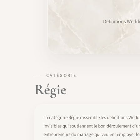
FORMATION
Définitions Weddi
LOGICIEL
IDENTITÉ PRO
COMMUNAUTÉ
WEDDIPEDIA
CATÉGORIE
Régie
BLOG
À PROPOS
La catégorie Régie rassemble les définitions Weddi
COMMENCER
invisibles qui soutiennent le bon déroulement d'un
entrepreneurs du mariage qui veulent employer les 
CONNEXION