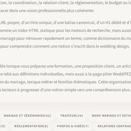
ion, la coordination, la relation client, la réglementation, le budget ou 
placer dans une vision professionnelle plus cohérente.
URL propre, d'un titre unique, d'une balise canonical, d'un H1 dédié et d'
i comme un index HTML statique pour les moteurs de recherche, mais auss
ue mariage pour retrouver rapidement un terme, comme dictionnaire du ma
pour comprendre comment une notion s'inscrit dans le wedding design, l
le lorsque vous préparez une formation, une proposition client, un article
 relié aux définitions individuelles, mais aussi à la page pilier WeddiPED
re du mariage, lexique métier et familles thématiques. Cette organisatio
es lecteurs à progresser d'une notion simple vers une compréhension plus 
MARIAGE ET CÉRÉMONIES
(42)
TRAITEUR
(34)
MODE MARIAGE ET ESTH
N
(9)
RÉGLEMENTATION
(8)
PHOTOS & VIDÉO
(7)
RELATIONS CONTRA