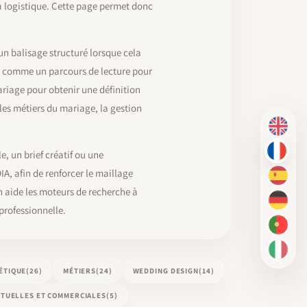
la logistique. Cette page permet donc
un balisage structuré lorsque cela
i comme un parcours de lecture pour
riage pour obtenir une définition
es métiers du mariage, la gestion
EN
, un brief créatif ou une
FR
IA, afin de renforcer le maillage
ES
n aide les moteurs de recherche à
DE
professionnelle.
PT-BR
IT
ÉTIQUE
(26)
MÉTIERS
(24)
WEDDING DESIGN
(14)
CTUELLES ET COMMERCIALES
(5)