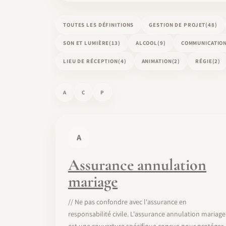
TOUTES LES DÉFINITIONS
GESTION DE PROJET
(48)
SON ET LUMIÈRE
(13)
ALCOOL
(9)
COMMUNICATIO
LIEU DE RÉCEPTION
(4)
ANIMATION
(2)
RÉGIE
(2)
A
C
P
A
Assurance annulation
mariage
// Ne pas confondre avec l'assurance en
responsabilité civile. L'assurance annulation mariage
est une couverture spécifique conçue pour protéger