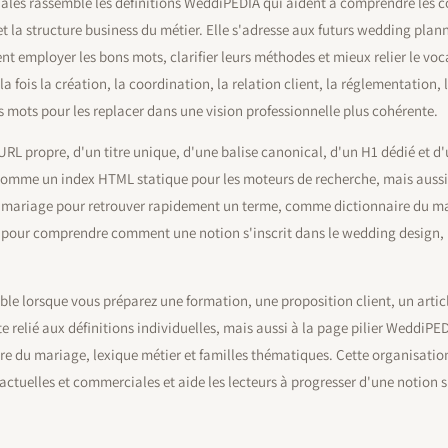
ales rassemble les définitions WeddiPEDIA qui aident à comprendre les co
et la structure business du métier. Elle s'adresse aux futurs wedding plan
nt employer les bons mots, clarifier leurs méthodes et mieux relier le voc
 fois la création, la coordination, la relation client, la réglementation, 
s mots pour les replacer dans une vision professionnelle plus cohérente.
URL propre, d'un titre unique, d'une balise canonical, d'un H1 dédié et d'
i comme un index HTML statique pour les moteurs de recherche, mais auss
ue mariage pour retrouver rapidement un terme, comme dictionnaire du ma
pour comprendre comment une notion s'inscrit dans le wedding design, l
le lorsque vous préparez une formation, une proposition client, un article
 relié aux définitions individuelles, mais aussi à la page pilier WeddiPED
re du mariage, lexique métier et familles thématiques. Cette organisatio
ractuelles et commerciales et aide les lecteurs à progresser d'une notion