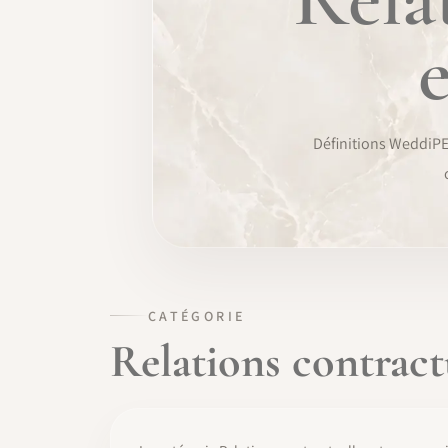
FORMATION
LOGICIEL
IDENTITÉ PRO
Définitions WeddiPED
COMMUNAUTÉ
WEDDIPEDIA
BLOG
CATÉGORIE
À PROPOS
Relations contract
COMMENCER
CONNEXION